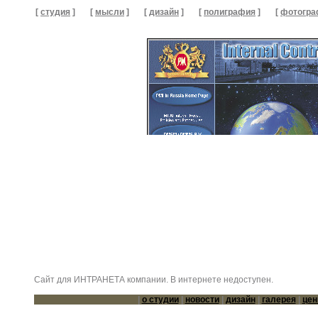
[
студия
]
[
мысли
]
[
дизайн
]
[
полиграфия
]
[
фотогра
Сайт для ИНТРАНЕТА компании. В интернете недоступен.
|
о студии
|
новости
|
дизайн
|
галерея
|
це