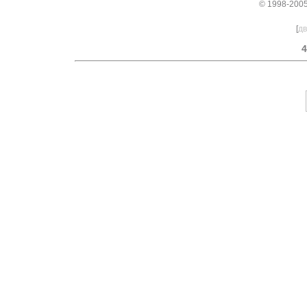
© 1998-2005
[
дв
4