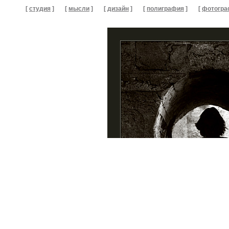
[
студия
]
[
мысли
]
[
дизайн
]
[
полиграфия
]
[
фотогра