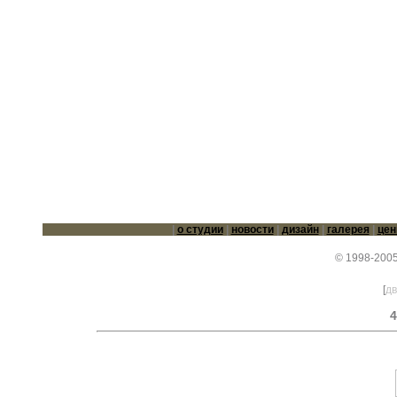
|
о студии
|
новости
|
дизайн
|
галерея
|
це
© 1998-2005
[
дв
4