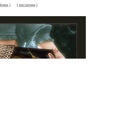
фика
]
[
расценки
]