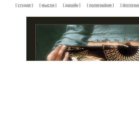
[
студия
]
[
мысли
]
[
дизайн
]
[
полиграфия
]
[
фотогра