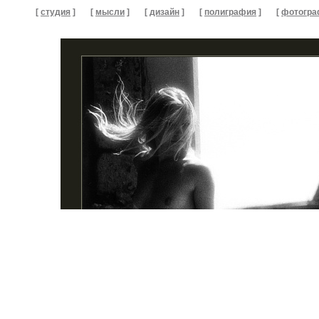
[
студия
]
[
мысли
]
[
дизайн
]
[
полиграфия
]
[
фотогра