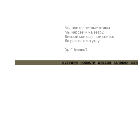
Мы, как трепетные птицы.
Мы как свечи на ветру.
Дивный сон ещe нам снится,
Да развеется к утру...
(гр. "Пикник")
|
о студии
|
новости
|
дизайн
|
галерея
|
це