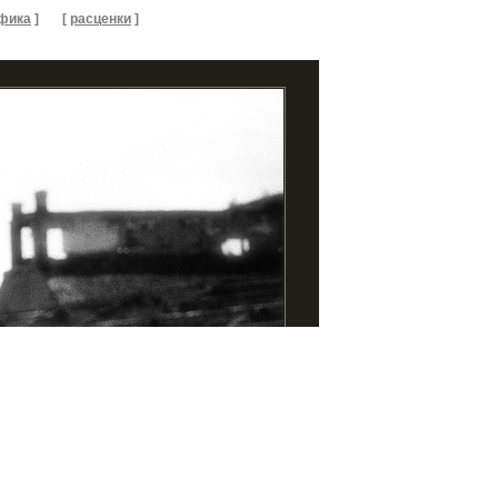
фика
]
[
расценки
]