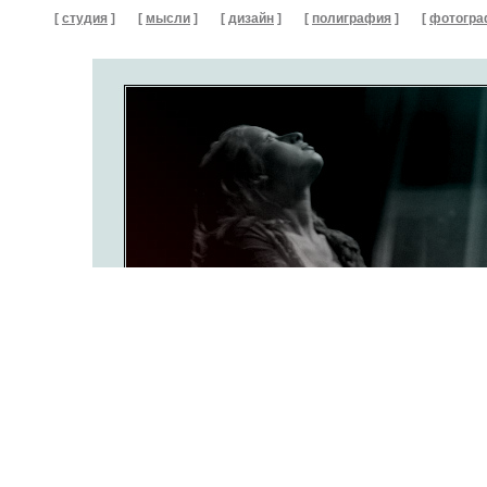
[
студия
]
[
мысли
]
[
дизайн
]
[
полиграфия
]
[
фотогра