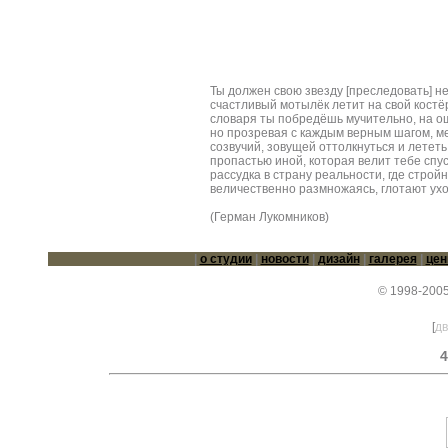
Ты должен свою звезду [преследовать] не
счастливый мотылёк летит на свой костёр
словаря ты побредёшь мучительно, на ощ
но прозревая с каждым верным шагом, 
созвучий, зовущей оттолкнуться и лететь, 
пропастью иной, которая велит тебе спу
рассудка в страну реальности, где строй
величественно размножаясь, глотают ух
(Герман Лукомников)
|
о студии
|
новости
|
дизайн
|
галерея
|
це
© 1998-2005
[
дв
4