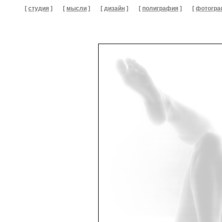
[
студия
]
[
мысли
]
[
дизайн
]
[
полиграфия
]
[
фотогра