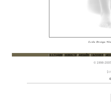
|
о студии
|
новости
|
дизайн
|
галерея
|
це
© 1998-2005
[
дв
4