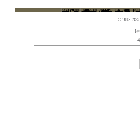
|
о студии
|
новости
|
дизайн
|
галерея
|
це
© 1998-2005
[
дв
4