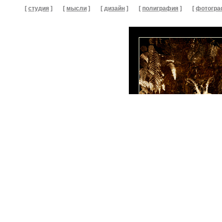
[
студия
]
[
мысли
]
[
дизайн
]
[
полиграфия
]
[
фотогра