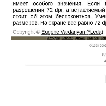
имеет особого значения. Если
разрешении 72 dpi, а вставляемый 
стоит об этом беспокоиться. Ум
размеров. На экране все равно 72 dp
Copyright ©
Eugene Vardanyan (*Leda)
,
|
о студии
|
новости
|
дизайн
|
галерея
|
це
© 1998-2005
[
дв
4