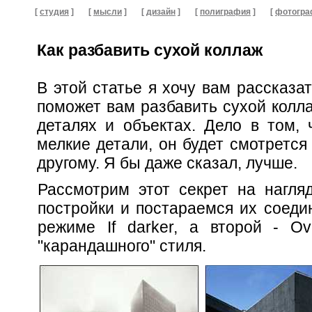
[
студия
]
[
мысли
]
[
дизайн
]
[
полиграфия
]
[
фотогра
Как разбавить сухой коллаж
В этой статье я хочу вам рассказа
поможет вам разбавить сухой колла
деталях и объектах. Дело в том, 
мелкие детали, он будет смотрется
другому. Я бы даже сказал, лучше.
Рассмотрим этот секрет на нагля
постройки и постараемся их соеди
режиме If darker, а второй - Ov
"карандашного" стиля.